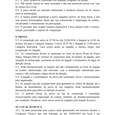
8.2. O “puçá” poderá ser manuseado por qualquer integrante da equipe;
8.3. Não haverá limites de varas montadas e não será permitido pescar com vara
de espera (isca viva);
8.4. A pesca deverá ser realizada obedecendo a distância mínima de 50 metros
entre as embarcações;
8.5. A equipe poderá abandonar a prova alegando motivo de força maior e terá
seus pontos homologados desde que seja comunicado à organização do torneio,
oficializando o encerramento da participação;
8.6. O pescador deve manter conduta responsável e ética durante todo o torneio,
sempre priorizando o espírito de competição.
9. PROVA
9.1. A competição tem início às 07:00 do dia 21/09/2024 e chegada às 15:00 do
mesmo dia para a Categoria Equipe, e início às 07:30 e chegada às 13:00 para a
Categoria Individual. Caso ocorra atraso na largada, o mesmo tempo será
compensado na chegada;
9.2. Os competidores devem se apresentar no local da prova (Praia da Ponta
Negra, Manaus/AM) no mínimo 01 (uma) hora antes do horário da largada, para
inspeção da embarcação, assinatura da ficha de largada e recebimento da régua de
aferição oficial;
9.3. Serão desclassificadas as equipes que não comparecerem ao local da largada
no horário determinado, não estiverem com a embarcação identificada pelo
torneio e não utilizarem a régua oficial de aferição;
9.4. A largada e o encerramento da prova são sinalizados única e exclusivamente
pela organização;
9.5. As equipes que não comparecerem para apresentar os vídeos de aferição até o
horário do encerramento da prova de sua categoria, estão automaticamente
desclassificados para efeito de aferição de peixes;
9.6. O período oficial da prova no dia da competição é controlado
exclusivamente pela organização do torneio, podendo ser alterado/interrompido
por condições climáticas, entre outros motivos julgados pela direção da prova.
10. LOCAL DA PESCA
10.1. As áreas permitidas para a pesca serão apresentadas aos inscritos durante o
Congresso Técnico que será realizado no dia 19/09/2024 em local a ser