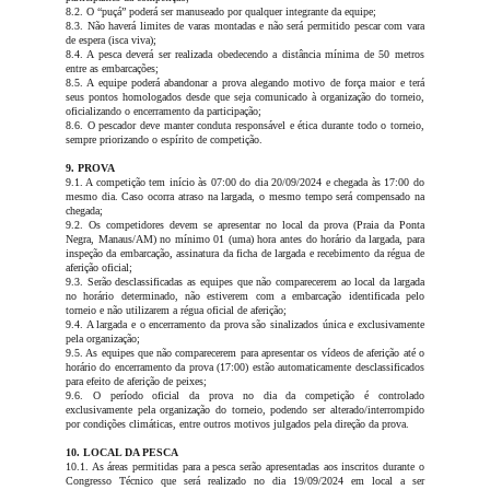
8.2. O “puçá” poderá ser manuseado por qualquer integrante da equipe;
8.3. Não haverá limites de varas montadas e não será permitido pescar com vara
de espera (isca viva);
8.4. A pesca deverá ser realizada obedecendo a distância mínima de 50 metros
entre as embarcações;
8.5. A equipe poderá abandonar a prova alegando motivo de força maior e terá
seus pontos homologados desde que seja comunicado à organização do torneio,
oficializando o encerramento da participação;
8.6. O pescador deve manter conduta responsável e ética durante todo o torneio,
sempre priorizando o espírito de competição.
9. PROVA
9.1. A competição tem início às 07:00 do dia 20/09/2024 e chegada às 17:00 do
mesmo dia. Caso ocorra atraso na largada, o mesmo tempo será compensado na
chegada;
9.2. Os competidores devem se apresentar no local da prova (Praia da Ponta
Negra, Manaus/AM) no mínimo 01 (uma) hora antes do horário da largada, para
inspeção da embarcação, assinatura da ficha de largada e recebimento da régua de
aferição oficial;
9.3. Serão desclassificadas as equipes que não comparecerem ao local da largada
no horário determinado, não estiverem com a embarcação identificada pelo
torneio e não utilizarem a régua oficial de aferição;
9.4. A largada e o encerramento da prova são sinalizados única e exclusivamente
pela organização;
9.5. As equipes que não comparecerem para apresentar os vídeos de aferição até o
horário do encerramento da prova (17:00) estão automaticamente desclassificados
para efeito de aferição de peixes;
9.6. O período oficial da prova no dia da competição é controlado
exclusivamente pela organização do torneio, podendo ser alterado/interrompido
por condições climáticas, entre outros motivos julgados pela direção da prova.
10. LOCAL DA PESCA
10.1. As áreas permitidas para a pesca serão apresentadas aos inscritos durante o
Congresso Técnico que será realizado no dia 19/09/2024 em local a ser