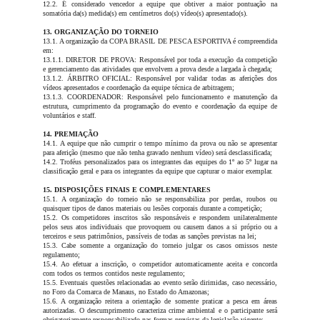
12.2. É considerado vencedor a equipe que obtiver a maior pontuação na
somatória da(s) medida(s) em centímetros do(s) vídeo(s) apresentado(s).
13. ORGANIZAÇÃO DO TORNEIO
13.1. A organização da COPA BRASIL DE PESCA ESPORTIVA é compreendida
em:
13.1.1. DIRETOR DE PROVA: Responsável por toda a execução da competição
e gerenciamento das atividades que envolvem a prova desde a largada à chegada;
13.1.2. ÁRBITRO OFICIAL: Responsável por validar todas as aferições dos
vídeos apresentados e coordenação da equipe técnica de arbitragem;
13.1.3. COORDENADOR: Responsável pelo funcionamento e manutenção da
estrutura, cumprimento da programação do evento e coordenação da equipe de
voluntários e staff.
14. PREMIAÇÃO
14.1. A equipe que não cumprir o tempo mínimo da prova ou não se apresentar
para aferição (mesmo que não tenha gravado nenhum vídeo) será desclassificada;
14.2. Troféus personalizados para os integrantes das equipes do 1º ao 5º lugar na
classificação geral e para os integrantes da equipe que capturar o maior exemplar.
15. DISPOSIÇÕES FINAIS E COMPLEMENTARES
15.1. A organização do torneio não se responsabiliza por perdas, roubos ou
quaisquer tipos de danos materiais ou lesões corporais durante a competição;
15.2. Os competidores inscritos são responsáveis e respondem unilateralmente
pelos seus atos individuais que provoquem ou causem danos a si próprio ou a
terceiros e seus patrimônios, passíveis de todas as sanções previstas na lei;
15.3. Cabe somente a organização do torneio julgar os casos omissos neste
regulamento;
15.4. Ao efetuar a inscrição, o competidor automaticamente aceita e concorda
com todos os termos contidos neste regulamento;
15.5. Eventuais questões relacionadas ao evento serão dirimidas, caso necessário,
no Foro da Comarca de Manaus, no Estado do Amazonas;
15.6. A organização reitera a orientação de somente praticar a pesca em áreas
autorizadas. O descumprimento caracteriza crime ambiental e o participante será
obrigatoriamente responsabilizado nas formas previstas da legislação vigente;