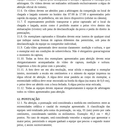
arbitragem. Os vídeos devem ser realizados utilizando exclusivamente a régua de
aferição oficial do torneio;
11.6. Os vídeos devem ser aferidos para a arbitragem da competição no local de
chegada e largada somente no horário das 07:00 às 17:00 e apresentados pelo
capitão da equipe, de preferência, em um único dispositivo (celular ou câmera);
11.7. É expressamente proibido transportar o peixe capturado até o local da
chegada e largada, assim como é proibido manter o peixe vivo dentro das
embarcações (viveiro) sob pena de desclassificação da prova e perda do direito às
premiações;
11.8. Os exemplares capturados e filmados devem estar isentos de qualquer sinal
que indique outras formas de captura diferentes das permitidas, sob pena de
desclassificação da equipe ou competidor individual;
11.9. Cada vídeo apresentado deve mostrar claramente: medição e soltura, e que
o exemplar está em condições de sobrevivência. Não é obrigatório gravar/registrar
o momento da captura;
11.10. Todas as fotos dos exemplares apresentados para aferição devem estar
obrigatoriamente acompanhadas do vídeo de captura, medição e soltura.
Sugerimos a foto do peixe com o pescador;
11.11. A foto deve ser em alta resolução, estar nítida e enquadrar o exemplar
inteiro, mostrando a escala em centímetros e o número da equipe impressa na
régua oficial de aferição. A régua deve estar paralela ao corpo do exemplar, a
extremidade cefálica deve estar encostada na borda da régua (na marca de 0,0 cm),
o peixe deve ser aferido com a boca fechada. A régua precisa estar esticada;
11.12. Todas as equipes devem repassar obrigatoriamente à equipe de arbitragem
todos os vídeos apresentados para aferição.
12. PONTUAÇÃO
12.1. Na aferição, a pontuação será considerada a medida em centímetros entre as
extremidades cefálica e caudal do exemplar apresentado. A classificação das
equipes será totalizada pela soma da pontuação, ou seja, 01 (um) ponto por cada
centímetro, considerando também os milímetros. Exemplo: 40,2 cm = 40,2
pontos. No caso de empate, será considerada vencedor a equipe que apresentar o
maior peixe, persistindo o empate ganhará a equipe que pescou o segundo maior
peixe, e assim sucessivamente;