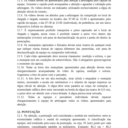
11.5. Os vídeos devem ser apresentados para aferição à arbitragem pelo capitão da
equipe. Somente o capitão pode acompanhar a aferição e aguardar a validação pela
arbitragem. Os vídeos devem ser realizados utilizando exclusivamente a régua de
aferição oficial do torneio;
11.6. Os vídeos devem ser aferidos para a arbitragem da competição no local de
chegada e largada somente no horário das 07:00 às 15:00 e apresentados pelo
capitão da equipe, e das 07:30 às 13:00 (individual), de preferência, em um único
dispositivo (celular ou câmera);
11.7. É expressamente proibido transportar o peixe capturado até o local da
chegada e largada, assim como é proibido manter o peixe vivo dentro das
embarcações (viveiro) sob pena de desclassificação da prova e perda do direito às
premiações;
11.8. Os exemplares capturados e filmados devem estar isentos de qualquer sinal
que indique outras formas de captura diferentes das permitidas, sob pena de
desclassificação da equipe ou competidor individual;
11.9. Cada vídeo apresentado deve mostrar claramente: medição e soltura, e que
o exemplar está em condições de sobrevivência. Não é obrigatório gravar/registrar
o momento da captura;
11.10. Todas as fotos dos exemplares apresentados para aferição devem estar
obrigatoriamente acompanhadas do vídeo de captura, medição e soltura.
Sugerimos a foto do peixe com o pescador;
11.11. A foto deve ser em alta resolução, estar nítida e enquadrar o exemplar
inteiro, mostrando a escala em centímetros e o número da equipe impressa na
régua oficial de aferição. A régua deve estar paralela ao corpo do exemplar, a
extremidade cefálica deve estar encostada na borda da régua (na marca de 0,0 cm),
o peixe deve ser aferido com a boca fechada. A régua precisa estar esticada;
11.12. Todas as equipes e pescadores individuais devem repassar
obrigatoriamente à equipe de arbitragem todos os vídeos apresentados para
aferição.
12. PONTUAÇÃO
12.1. Na aferição, a pontuação será considerada a medida em centímetros entre as
extremidades cefálica e caudal do exemplar apresentado. A classificação das
equipes será totalizada pela soma da pontuação, ou seja, 01 (um) ponto por cada
centímetro, considerando também os milímetros. Exemplo: 40,2 cm = 40,2