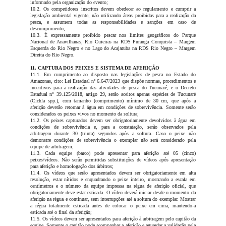
informado pela organização do evento;
10.2. Os competidores inscritos devem obedecer ao regulamento e cumprir a
legislação ambiental vigente, não utilizando áreas proibidas para a realização da
pesca, e assumem todas as responsabilidades e sanções em caso de
descumprimento;
10.3. É expressamente proibido pescar nos limites geográficos do Parque
Nacional de Anavilhanas, Rio Cuieiras na RDS Puranga Conquista – Margem
Esquerda do Rio Negro e no Lago do Acajatuba na RDS Rio Negro – Margem
Direita do Rio Negro.
11. CAPTURA DOS PEIXES E SISTEMA DE AFERIÇÃO
11.1. Em cumprimento ao disposto nas legislações de pesca no Estado do
Amazonas, cito: Lei Estadual nº 6.647/2023 que dispõe normas, procedimentos e
incentivos para a realização das atividades de pesca do Tucunaré; e o Decreto
Estadual n° 39.125/2018, artigo 29, serão aceitos apenas espécies de Tucunaré
(Cichla spp.), com tamanho (comprimento) mínimo de 30 cm, que após a
aferição deverão retornar à água em condições de sobrevivência. Somente serão
considerados os peixes vivos no momento da soltura;
11.2. Os peixes capturados devem ser obrigatoriamente devolvidos à água em
condições de sobrevivência e, para a constatação, serão observados pela
arbitragem durante 30 (trinta) segundos após a soltura. Caso o peixe não
demonstre condições de sobrevivência o exemplar não será considerado pela
equipe de arbitragem;
11.3. Cada equipe (barco) pode apresentar para aferição até 05 (cinco)
peixes/vídeos. Não serão permitidas substituições de vídeos após apresentação
para aferição e homologação dos árbitros;
11.4. Os vídeos que serão apresentados devem ser obrigatoriamente em alta
resolução, estar nítidos e enquadrando o peixe inteiro, mostrando a escala em
centímetros e o número da equipe impressa na régua de aferição oficial, que
obrigatoriamente deve estar esticada. O vídeo deverá iniciar desde o momento da
aferição na régua e continuar, sem interrupções até a soltura do exemplar. Mostrar
a régua totalmente esticada antes de colocar o peixe em cima, mantendo-a
esticada até o final da aferição;
11.5. Os vídeos devem ser apresentados para aferição à arbitragem pelo capitão da
equipe. Somente o capitão pode acompanhar a aferição e aguardar a validação pela