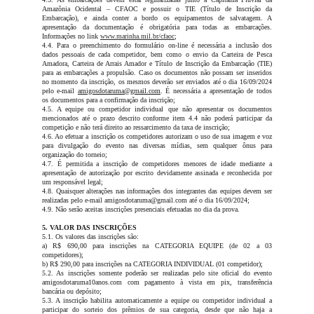
Amazônia Ocidental – CFAOC e possuir o TIE (Título de Inscrição da
Embarcação), e ainda conter a bordo os equipamentos de salvatagem. A
apresentação da documentação é obrigatória para todas as embarcações.
Informações no link
www.marinha.mil.br/cfaoc
;
4.4. Para o preenchimento do formulário on-line é necessária a inclusão dos
dados pessoais de cada competidor, bem como o envio da Carteira de Pesca
Amadora, Carteira de Arrais Amador e Título de Inscrição da Embarcação (TIE)
para as embarcações a propulsão. Caso os documentos não possam ser inseridos
no momento da inscrição, os mesmos deverão ser enviados até o dia 16/09/2024
pelo e-mail
amigosdotaruma@gmail.com
. É necessária a apresentação de todos
os documentos para a confirmação da inscrição;
4.5. A equipe ou competidor individual que não apresentar os documentos
mencionados até o prazo descrito conforme item 4.4 não poderá participar da
competição e não terá direito ao ressarcimento da taxa de inscrição;
4.6. Ao efetuar a inscrição os competidores autorizam o uso de sua imagem e voz
para divulgação do evento nas diversas mídias, sem qualquer ônus para
organização do torneio;
4.7. É permitida a inscrição de competidores menores de idade mediante a
apresentação de autorização por escrito devidamente assinada e reconhecida por
um responsável legal;
4.8. Quaisquer alterações nas informações dos integrantes das equipes devem ser
realizadas pelo e-mail amigosdotaruma@gmail.com até o dia 16/09/2024;
4.9. Não serão aceitas inscrições presenciais efetuadas no dia da prova.
5. VALOR DAS INSCRIÇÕES
5.1. Os valores das inscrições são:
a) R$ 690,00 para inscrições na CATEGORIA EQUIPE (de 02 a 03
competidores);
b) R$ 290,00 para inscrições na CATEGORIA INDIVIDUAL (01 competidor);
5.2. As inscrições somente poderão ser realizadas pelo site oficial do evento
amigosdotaruma10anos.com com pagamento à vista em pix, transferência
bancária ou depósito;
5.3. A inscrição habilita automaticamente a equipe ou competidor individual a
participar do sorteio dos prêmios de sua categoria, desde que não haja a