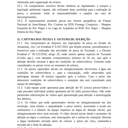
informado pela organização do evento;
10.2. Os competidores inscritos devem obedecer ao regulamento e cumprir a
legislação ambiental vigente, não utilizando áreas proibidas para a realização da
pesca, e assumem todas as responsabilidades e sanções em caso de
descumprimento;
10.3. É expressamente proibido pescar nos limites geográficos do Parque
Nacional de Anavilhanas, Rio Cuieiras na RDS Puranga Conquista – Margem
Esquerda do Rio Negro e no Lago do Acajatuba na RDS Rio Negro – Margem
Direita do Rio Negro.
11. CAPTURA DOS PEIXES E SISTEMA DE AFERIÇÃO
11.1. Em cumprimento ao disposto nas legislações de pesca no Estado do
Amazonas, cito: Lei Estadual nº 6.647/2023 que dispõe normas, procedimentos e
incentivos para a realização das atividades de pesca do Tucunaré; e o Decreto
Estadual n° 39.125/2018, artigo 29, serão aceitos apenas espécies de Tucunaré
(Cichla spp.), com tamanho (comprimento) mínimo de 30 cm, que após a
aferição deverão retornar à água em condições de sobrevivência. Somente serão
considerados os peixes vivos no momento da soltura;
11.2. Os peixes capturados devem ser obrigatoriamente devolvidos à água em
condições de sobrevivência e, para a constatação, serão observados pela
arbitragem durante 30 (trinta) segundos após a soltura. Caso o peixe não
demonstre condições de sobrevivência o exemplar não será considerado pela
equipe de arbitragem;
11.3. Cada equipe pode apresentar para aferição até 05 (cinco) peixes/vídeos e
cada pescador individual poderá apresentar até 03 (três) peixes/vídeos. Não serão
permitidas substituições de vídeos após apresentação para aferição e homologação
dos árbitros;
11.4. Os vídeos que serão apresentados devem ser obrigatoriamente em alta
resolução, estar nítidos e enquadrando o peixe inteiro, mostrando a escala em
centímetros e o número da equipe impressa na régua de aferição oficial, que
obrigatoriamente deve estar esticada. O vídeo deverá iniciar desde o momento da
aferição na régua e continuar, sem interrupções até a soltura do exemplar. Mostrar
a régua totalmente esticada antes de colocar o peixe em cima, mantendo-a
esticada até o final da aferição;