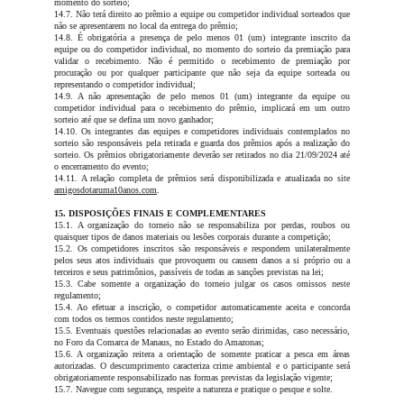
momento do sorteio;
14.7. Não terá direito ao prêmio a equipe ou competidor individual sorteados que
não se apresentarem no local da entrega do prêmio;
14.8. É obrigatória a presença de pelo menos 01 (um) integrante inscrito da
equipe ou do competidor individual, no momento do sorteio da premiação para
validar o recebimento. Não é permitido o recebimento de premiação por
procuração ou por qualquer participante que não seja da equipe sorteada ou
representando o competidor individual;
14.9. A não apresentação de pelo menos 01 (um) integrante da equipe ou
competidor individual para o recebimento do prêmio, implicará em um outro
sorteio até que se defina um novo ganhador;
14.10. Os integrantes das equipes e competidores individuais contemplados no
sorteio são responsáveis pela retirada e guarda dos prêmios após a realização do
sorteio. Os prêmios obrigatoriamente deverão ser retirados no dia 21/09/2024 até
o encerramento do evento;
14.11. A relação completa de prêmios será disponibilizada e atualizada no site
amigosdotaruma10anos.com
.
15. DISPOSIÇÕES FINAIS E COMPLEMENTARES
15.1. A organização do torneio não se responsabiliza por perdas, roubos ou
quaisquer tipos de danos materiais ou lesões corporais durante a competição;
15.2. Os competidores inscritos são responsáveis e respondem unilateralmente
pelos seus atos individuais que provoquem ou causem danos a si próprio ou a
terceiros e seus patrimônios, passíveis de todas as sanções previstas na lei;
15.3. Cabe somente a organização do torneio julgar os casos omissos neste
regulamento;
15.4. Ao efetuar a inscrição, o competidor automaticamente aceita e concorda
com todos os termos contidos neste regulamento;
15.5. Eventuais questões relacionadas ao evento serão dirimidas, caso necessário,
no Foro da Comarca de Manaus, no Estado do Amazonas;
15.6. A organização reitera a orientação de somente praticar a pesca em áreas
autorizadas. O descumprimento caracteriza crime ambiental e o participante será
obrigatoriamente responsabilizado nas formas previstas da legislação vigente;
15.7. Navegue com segurança, respeite a natureza e pratique o pesque e solte.