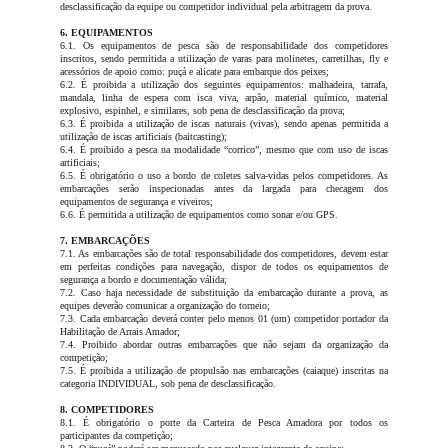
desclassificação da equipe ou competidor individual pela arbitragem da prova.
6. EQUIPAMENTOS
6.1. Os equipamentos de pesca são de responsabilidade dos competidores
inscritos, sendo permitida a utilização de varas para molinetes, carretilhas, fly e
acessórios de apoio como: puçá e alicate para embarque dos peixes;
6.2. É proibida a utilização dos seguintes equipamentos: malhadeira, tarrafa,
mandala, linha de espera com isca viva, arpão, material químico, material
explosivo, espinhel, e similares, sob pena de desclassificação da prova;
6.3. É proibida a utilização de iscas naturais (vivas), sendo apenas permitida a
utilização de iscas artificiais (baitcasting);
6.4. É proibido a pesca na modalidade “corrico”, mesmo que com uso de iscas
artificiais;
6.5. É obrigatório o uso a bordo de coletes salva-vidas pelos competidores. As
embarcações serão inspecionadas antes da largada para checagem dos
equipamentos de segurança e viveiros;
6.6. É permitida a utilização de equipamentos como sonar e/ou GPS.
7. EMBARCAÇÕES
7.1. As embarcações são de total responsabilidade dos competidores, devem estar
em perfeitas condições para navegação, dispor de todos os equipamentos de
segurança a bordo e documentação válida;
7.2. Caso haja necessidade de substituição da embarcação durante a prova, as
equipes deverão comunicar a organização do torneio;
7.3. Cada embarcação deverá conter pelo menos 01 (um) competidor portador da
Habilitação de Arrais Amador;
7.4. Proibido abordar outras embarcações que não sejam da organização da
competição;
7.5. É proibida a utilização de propulsão nas embarcações (caiaque) inscritas na
categoria INDIVIDUAL, sob pena de desclassificação.
8. COMPETIDORES
8.1. É obrigatório o porte da Carteira de Pesca Amadora por todos os
participantes da competição;