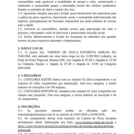
comunidades onde pratica-se a modalidade de pesque e solte, incentivando e
orientando a comunidade quanto a destinação correta dos resíduos produzidos
durante os períodos de cheia e vazante dos rios;
1.4. Apresentar soluções para que o Estado possa desenvolver leis especificas para
a prática da pesca esportiva, diminuindo assim a mortandade indiscriminada das
espécies, principalmente do Tucunaré, responsável por atrair milhares de turistas
para a região;
1.5. Envolver os comunitários, abrindo postos para participação em todo o
processo, valorizando a mão de obra local e promovendo inclusão social;
1.6. Incluir definitivamente o Estado do Amazonas no calendário dos grandes
eventos de pesca esportiva nacionais e internacionais.
2. DATA E LOCAL
2.1. O evento 10o. TORNEIO DE PESCA ESPORTIVA AMIGOS DO
TARUMÃ será realizado em uma única etapa no dia 21/09/2024 (sábado), na
Praia da Ponta Negra em Manaus/AM, com largada às 07:00 e chegada às 15:00
na Categoria Equipe, e largada às 07:30 e chegada às 13:00 na Categoria
Individual.
3. CATEGORIAS
3.1. CATEGORIA EQUIPE (barco) com no mínimo 02 (dois) competidores e no
máximo 03 (três) competidores por embarcação. Para essa categoria, o limite
máximo de inscrições é de 100 equipes;
3.2. CATEGORIA INDIVIDUAL (caiaque) com somente 01 (um) competidor em
caiaque sem propulsão. Para essa categoria, o limite máximo de inscrições é de
20
competidores.
4. INSCRIÇÕES
4.1. As inscrições somente podem ser efetuadas pelo site
torneioamigosdotaruma.com.br no período de 24/05/2024 a 16/09/2024;
4.2. Os competidores devem estar munidos da Carteira de Pesca Amadora
devidamente válida. Informações nos links
www.sistemas.ipaam.am.gov.br
e
https://www.gov.br/pt-br/servicos/solicitar-registro-de-pescador-amadorcategoria-
embarcada
;
4.3. As embarcações devem estar regularizadas junto à Capitania Fluvial da