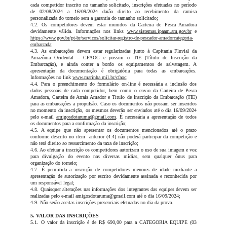
cada competidor inscrito no tamanho solicitado, inscrições efetuadas no período
de 02/08/2024 a 16/09/2024 darão direito ao recebimento da camisa
personalizada do torneio sem a garantia do tamanho solicitado;
4.2. Os competidores devem estar munidos da Carteira de Pesca Amadora
devidamente válida. Informações nos links
www.sistemas.ipaam.am.gov.br
e
https://www.gov.br/pt-br/servicos/solicitar-registro-de-pescador-amadorcategoria-
embarcada
;
4.3. As embarcações devem estar regularizadas junto à Capitania Fluvial da
Amazônia Ocidental – CFAOC e possuir o TIE (Título de Inscrição da
Embarcação), e ainda conter a bordo os equipamentos de salvatagem. A
apresentação da documentação é obrigatória para todas as embarcações.
Informações no link
www.marinha.mil.br/cfaoc
;
4.4. Para o preenchimento do formulário on-line é necessária a inclusão dos
dados pessoais de cada competidor, bem como o envio da Carteira de Pesca
Amadora, Carteira de Arrais Amador e Título de Inscrição da Embarcação (TIE)
para as embarcações a propulsão. Caso os documentos não possam ser inseridos
no momento da inscrição, os mesmos deverão ser enviados até o dia 16/09/2024
pelo e-mail
amigosdotaruma@gmail.com
. É necessária a apresentação de todos
os documentos para a confirmação da inscrição;
4.5. A equipe que não apresentar os documentos mencionados até o prazo
conforme descrito no item anterior (4.4) não poderá participar da competição e
não terá direito ao ressarcimento da taxa de inscrição;
4.6. Ao efetuar a inscrição os competidores autorizam o uso de sua imagem e voz
para divulgação do evento nas diversas mídias, sem qualquer ônus para
organização do torneio;
4.7. É permitida a inscrição de competidores menores de idade mediante a
apresentação de autorização por escrito devidamente assinada e reconhecida por
um responsável legal;
4.8. Quaisquer alterações nas informações dos integrantes das equipes devem ser
realizadas pelo e-mail amigosdotaruma@gmail.com até o dia 16/09/2024;
4.9. Não serão aceitas inscrições presenciais efetuadas no dia da prova.
5. VALOR DAS INSCRIÇÕES
5.1. O valor da inscrição é de R$ 690,00 para a CATEGORIA EQUIPE (03