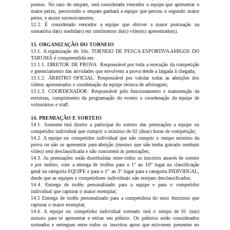
pontos. No caso de empate, será considerada vencedor a equipe que apresentar o
maior peixe, persistindo o empate ganhará a equipe que pescou o segundo maior
peixe, e assim sucessivamente;
12.2. É considerado vencedor a equipe que obtiver a maior pontuação na
somatória da(s) medida(s) em centímetros do(s) vídeo(s) apresentado(s).
13. ORGANIZAÇÃO DO TORNEIO
13.1. A organização do 10o. TORNEIO DE PESCA ESPORTIVA AMIGOS DO
TARUMÃ é compreendida em:
13.1.1. DIRETOR DE PROVA: Responsável por toda a execução da competição
e gerenciamento das atividades que envolvem a prova desde a largada à chegada;
13.1.2. ÁRBITRO OFICIAL: Responsável por validar todas as aferições dos
vídeos apresentados e coordenação da equipe técnica de arbitragem;
13.1.3. COORDENADOR: Responsável pelo funcionamento e manutenção da
estrutura, cumprimento da programação do evento e coordenação da equipe de
voluntários e staff.
14. PREMIAÇÃO E SORTEIO
14.1. Somente terá direito a participar do sorteio das premiações a equipe ou
competidor individual que cumprir o mínimo de 02 (duas) horas de competição;
14.2. A equipe ou competidor individual que não cumprir o tempo mínimo da
prova ou não se apresentar para aferição (mesmo que não tenha gravado nenhum
vídeo) será desclassificada e não concorrerá às premiações;
14.3. As premiações serão distribuídas entre todos os inscritos através de sorteio
e por mérito, com a entrega de troféus para o 1° ao 10° lugar na classificação
geral na categoria EQUIPE e para o 1° ao 3° lugar para a categoria INDIVIDUAL,
desde que as equipes e competidores individuais não estejam desclassificados;
14.4. Entrega de troféu personalizado para a equipe e para o competidor
individual que capturar o maior exemplar;
14.5 Entrega de troféu personalizado para a competidora do sexo feminino que
capturar o maior exemplar;
14.6. A equipe ou competidor individual sorteado terá o tempo de 01 (um)
minuto para se apresentar e retirar seu prêmio. Os prêmios serão considerados
sorteados e entregues entre todos os inscritos aptos que estiverem presentes no