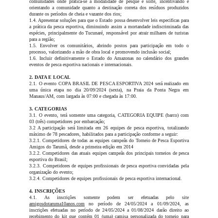
comunidades onde pratica-se a modalidade de pesque e solte, incentivando e
orientando a comunidade quanto a destinação correta dos resíduos produzidos
durante os períodos de cheia e vazante dos rios;
1.4. Apresentar soluções para que o Estado possa desenvolver leis especificas para
a prática da pesca esportiva, diminuindo assim a mortandade indiscriminada das
espécies, principalmente do Tucunaré, responsável por atrair milhares de turistas
para a região;
1.5. Envolver os comunitários, abrindo postos para participação em todo o
processo, valorizando a mão de obra local e promovendo inclusão social;
1.6. Incluir definitivamente o Estado do Amazonas no calendário dos grandes
eventos de pesca esportiva nacionais e internacionais.
2. DATA E LOCAL
2.1. O evento COPA BRASIL DE PESCA ESPORTIVA 2024 será realizado em
uma única etapa no dia 20/09/2024 (sexta), na Praia da Ponta Negra em
Manaus/AM, com largada às 07:00 e chegada às 17:00.
3. CATEGORIAS
3.1. O evento, terá somente uma categoria, CATEGORIA EQUIPE (barco) com
03 (três) competidores por embarcação;
3.2 A participação será limitada em 26 equipes de pesca esportiva, totalizando
máximo de 78 pescadores, habilitados para a participação conforme a seguir:
3.2.1. Competidores de todas as equipes campeãs do Torneio de Pesca Esportiva
Amigos do Tarumã, desde a primeira edição em 2014
3.2.2. Competidores das atuais equipes campeãs dos principais torneios de pesca
esportiva do Brasil;
3.2.3. Competidores de equipes profissionais de pesca esportiva convidadas pela
organização do evento;
3.2.4. Competidores de equipes profissionais de pesca esportiva internacional.
4. INSCRIÇÕES
4.1. As inscrições somente podem ser efetuadas pelo site
amigosdotaruma10anos.com
no período de 24/05/2024 a 01/09/2024,
as
inscrições efetuadas no período de 24/05/2024 a 01/08/2024 darão direito ao
recebimento do kit que contém 01 (uma) camisa personalizada do torneio para