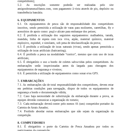
competidores);
5.2. As inscrições somente poderão ser realizadas pelo site
amigosdotaruma10anos.com, com pagamento à vista através de pix, depósito ou
transferência bancária.
6. EQUIPAMENTOS
6.1. Os equipamentos de pesca são de responsabilidade dos competidores
inscritos, sendo permitida a utilização de varas para molinetes, carretilhas, fly e
acessórios de apoio como: puçá e alicate para embarque dos peixes;
6.2. É proibida a utilização dos seguintes equipamentos: malhadeira, tarrafa,
mandala, linha de espera com isca viva, arpão, material químico, material
explosivo, espinhel, e similares, sob pena de desclassificação da prova;
6.3. É proibida a utilização de iscas naturais (vivas), sendo apenas permitida a
utilização de iscas artificiais (baitcasting);
6.4. É proibido a pesca na modalidade “corrico”, mesmo que com uso de iscas
artificiais;
6.5. É obrigatório o uso a bordo de coletes salva-vidas pelos competidores. As
embarcações serão inspecionadas antes da largada para checagem dos
equipamentos de segurança e viveiros;
6.6. É permitida a utilização de equipamentos como sonar e/ou GPS.
7. EMBARCAÇÕES
7.1. As embarcações são de total responsabilidade dos competidores, devem estar
em perfeitas condições para navegação, dispor de todos os equipamentos de
segurança a bordo e documentação válida;
7.2. Caso haja necessidade de substituição da embarcação durante a prova, as
equipes deverão comunicar a organização do torneio;
7.3. Cada embarcação deverá conter pelo menos 01 (um) competidor portador da
Carteira de Arrais Amador;
7.4. Proibido abordar outras embarcações que não sejam da organização da
competição.
8. COMPETIDORES
8.1. É obrigatório o porte da Carteira de Pesca Amadora por todos os
participantes da competição;