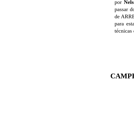
por
Nel
passar d
de ARRE
para est
técnicas
CAMP